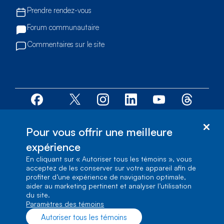
Prendre rendez-vous
Forum communautaire
Commentaires sur le site
Services d’accessibilité
Pour vous offrir une meilleure
expérience
© Bell Canada, 2026. Tous droits réservés.
En cliquant sur « Autoriser tous les témoins », vous
Plan du site
acceptez de les conserver sur votre appareil afin de
profiter d’une expérience de navigation optimale,
1, carrefour Alexander-Graham-Bell, Aile A-7,
aider au marketing pertinent et analyser l’utilisation
Verdun, Québec, H3E 3B3
du site.
Paramètres des témoins
Autoriser tous les témoins