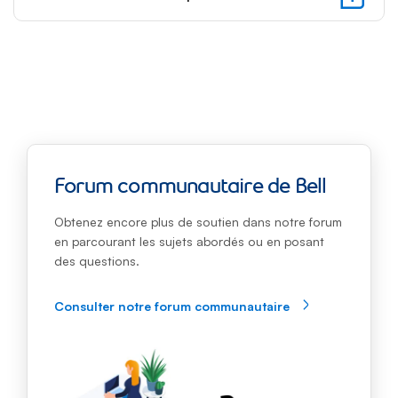
une
des
étap
prop
le
focu
du
clavi
se
dépl
Forum communautaire de Bell
auto
vers
Obtenez encore plus de soutien dans notre forum
la
en parcourant les sujets abordés ou en posant
prem
des questions.
opti
de
Consulter notre forum communautaire
l’éta
suiva