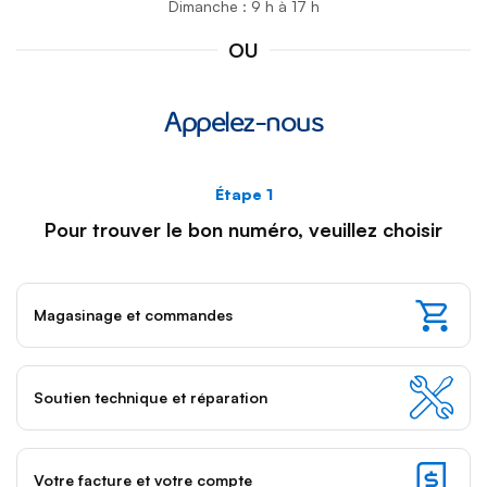
Dimanche : 9 h à 17 h
OU
Appelez-nous
Étape 1
Rem
Pour trouver le bon numéro, veuillez choisir
:
une
fois
Magasinage et commandes
que
vous
séle
une
Soutien technique et réparation
opti
relat
à
Votre facture et votre compte