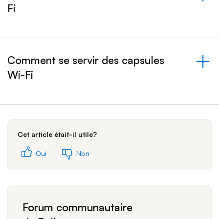
Fi
&nbsp;- s'est effondré
Comment se servir des capsules
Wi-Fi
&nbsp;- s'est effondré
Cet article était-il utile?
Oui
Non
Forum communautaire