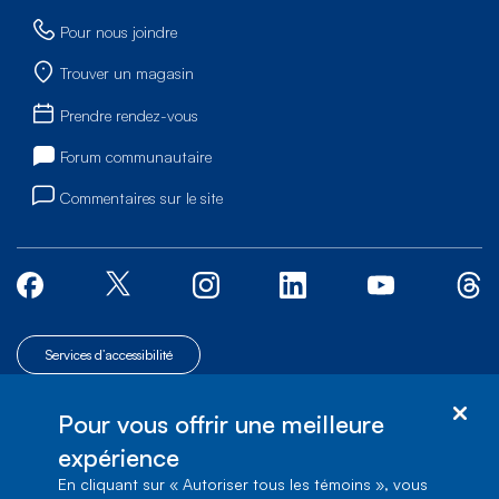
Pour nous joindre
Trouver un magasin
Prendre rendez-vous
Forum communautaire
Commentaires sur le site
Services d’accessibilité
© Bell Canada, 2026. Tous droits réservés.
|
|
Plan du site
Pour vous offrir une meilleure
1, carrefour Alexander-Graham-Bell, Aile A-7,
|
Conditions d’utilisation
Verdun, Québec, H3E 3B3
expérience
En cliquant sur « Autoriser tous les témoins », vous