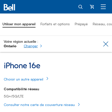
Panier
Utiliser mon appareil
Forfaits et options
Prépayé
Réseau, co
Votre région actuelle :
Cl
Changer
Ontario
iPhone 16e : guide d’utilisation et soutien | 
iPhone 16e
Choisir un autre appareil
Compatibilité réseau
5G+/5G/LTE
Consulter notre carte de couverture réseau