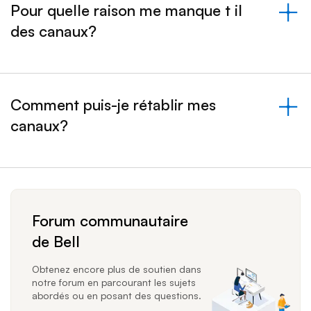
Pour quelle raison me manque t il
des canaux?
&nbsp;- s'est effondré
Comment puis-je rétablir mes
canaux?
&nbsp;- s'est effondré
Forum communautaire
de Bell
Obtenez encore plus de soutien dans
notre forum en parcourant les sujets
abordés ou en posant des questions.