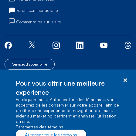
Forum communautaire
Commentaires sur le site
Services d’accessibilité
© Bell Canada, 2026. Tous droits réservés.
|
|
Plan du site
Pour vous offrir une meilleure
1, carrefour Alexander-Graham-Bell, Aile A-7,
|
Conditions d’utilisation
Verdun, Québec, H3E 3B3
expérience
En cliquant sur « Autoriser tous les témoins », vous
acceptez de les conserver sur votre appareil afin de
profiter d’une expérience de navigation optimale,
aider au marketing pertinent et analyser l’utilisation
du site.
Paramètres des témoins
Autoriser tous les témoins